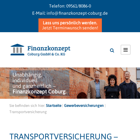
Telefon:
09561/8086-0
E-Mail:
info@finanzkonzept-coburg.de
Lass uns persönlich werden.
Jetzt Terminwunsch senden!
Unabhängig,
individuell
und ganzheitlich –
Finanzkonzept Coburg.
Sie befinden sich hier:
Startseite
|
Gewerbeversicherungen
|
Transportversicherung
TRANSPORTVERSICHERUNG –