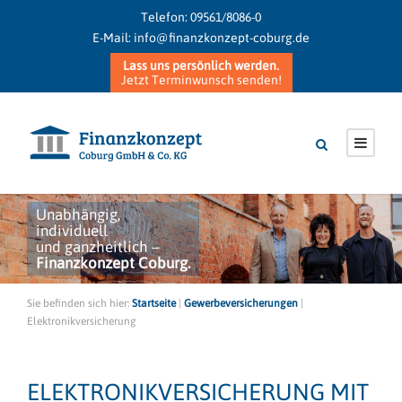
Telefon:
09561/8086-0
E-Mail:
info@finanzkonzept-coburg.de
Lass uns persönlich werden.
Jetzt Terminwunsch senden!
Unabhängig,
individuell
und ganzheitlich –
Finanzkonzept Coburg.
Sie befinden sich hier:
Startseite
|
Gewerbeversicherungen
|
Elektronikversicherung
ELEKTRONIKVERSICHERUNG MIT