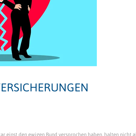
VERSICHERUNGEN
tar einst den ewigen Bund versprochen haben, halten nicht a